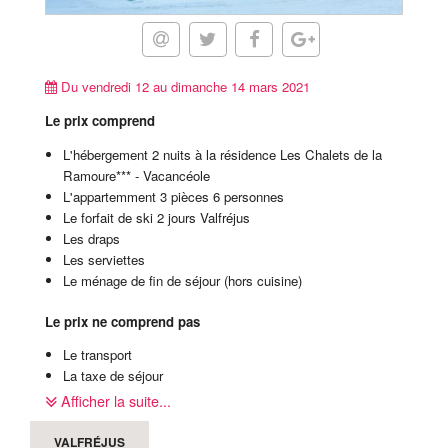
Du vendredi 12 au dimanche 14 mars 2021
Le prix comprend
L'hébergement 2 nuits à la résidence Les Chalets de la
Ramoure*** - Vacancéole
L'appartemment 3 pièces 6 personnes
Le forfait de ski 2 jours Valfréjus
Les draps
Les serviettes
Le ménage de fin de séjour (hors cuisine)
Le prix ne comprend pas
Le transport
La taxe de séjour
La caution
Afficher la suite...
Les assurances
Les prestations non mentionnées
VALFRÉJUS