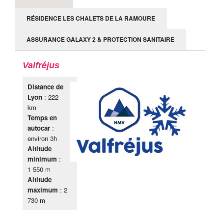
RÉSIDENCE LES CHALETS DE LA RAMOURE
ASSURANCE GALAXY 2 & PROTECTION SANITAIRE
Valfréjus
Distance de
Lyon
: 222
km
Temps en
autocar
:
environ 3h
Altitude
minimum
:
1 550 m
Altitude
maximum
: 2
730 m