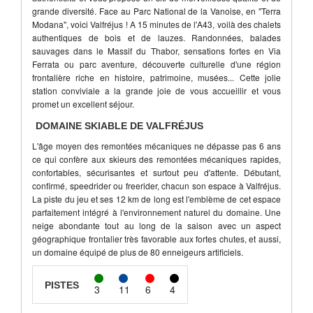
grande diversité. Face au Parc National de la Vanoise, en "Terra
Modana", voici Valfréjus ! A 15 minutes de l'A43, voilà des chalets
authentiques de bois et de lauzes. Randonnées, balades
sauvages dans le Massif du Thabor, sensations fortes en Via
Ferrata ou parc aventure, découverte culturelle d'une région
frontalière riche en histoire, patrimoine, musées... Cette jolie
station conviviale a la grande joie de vous accueillir et vous
promet un excellent séjour.
DOMAINE SKIABLE DE VALFRÉJUS
L'âge moyen des remontées mécaniques ne dépasse pas 6 ans
ce qui confère aux skieurs des remontées mécaniques rapides,
confortables, sécurisantes et surtout peu d'attente. Débutant,
confirmé, speedrider ou freerider, chacun son espace à Valfréjus.
La piste du jeu et ses 12 km de long est l'emblème de cet espace
parfaitement intégré à l'environnement naturel du domaine. Une
neige abondante tout au long de la saison avec un aspect
géographique frontalier très favorable aux fortes chutes, et aussi,
un domaine équipé de plus de 80 enneigeurs artificiels.
PISTES
3
11
6
4