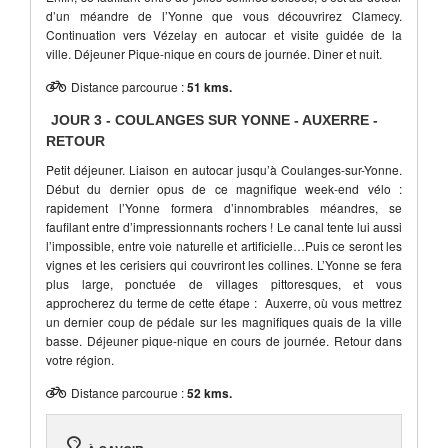
d’un méandre de l’Yonne que vous découvrirez Clamecy.
Continuation vers Vézelay en autocar et visite guidée de la
ville. Déjeuner Pique-nique en cours de journée. Diner et nuit.
Distance parcourue :
51 kms.
JOUR 3
-
COULANGES SUR YONNE - AUXERRE -
RETOUR
Petit déjeuner. Liaison en autocar jusqu’à Coulanges-sur-Yonne.
Début du dernier opus de ce magnifique week-end vélo :
rapidement l’Yonne formera d’innombrables méandres, se
faufilant entre d’impressionnants rochers ! Le canal tente lui aussi
l’impossible, entre voie naturelle et artificielle…Puis ce seront les
vignes et les cerisiers qui couvriront les collines. L’Yonne se fera
plus large, ponctuée de villages pittoresques, et vous
approcherez du terme de cette étape : Auxerre, où vous mettrez
un dernier coup de pédale sur les magnifiques quais de la ville
basse. Déjeuner pique-nique en cours de journée. Retour dans
votre région.
Distance parcourue :
52 kms.