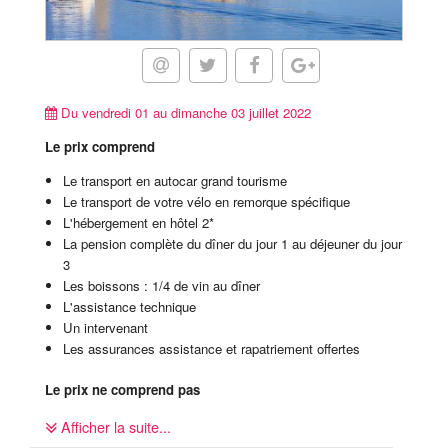
Du vendredi 01 au dimanche 03 juillet 2022
Le prix comprend
Le transport en autocar grand tourisme
Le transport de votre vélo en remorque spécifique
L'hébergement en hôtel 2*
La pension complète du dîner du jour 1 au déjeuner du jour
3
Les boissons : 1/4 de vin au dîner
L'assistance technique
Un intervenant
Les assurances assistance et rapatriement offertes
Le prix ne comprend pas
Le déjeuner du jour 1
Afficher la suite...
L'assurance annulation : 20 euros