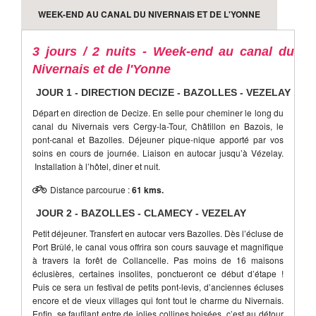
WEEK-END AU CANAL DU NIVERNAIS ET DE L'YONNE
En option
: Location du vélo à assistance électrique en
option à 66€. Nous contacter pour la disponibilité.
3 jours / 2 nuits - Week-end au canal du
Nivernais et de l'Yonne
JOUR 1
-
DIRECTION DECIZE - BAZOLLES - VEZELAY
Départ en direction de Decize. En selle pour cheminer le long du
canal du Nivernais vers Cergy-la-Tour, Châtillon en Bazois, le
pont-canal et Bazolles. Déjeuner pique-nique apporté par vos
soins en cours de journée. Liaison en autocar jusqu’à Vézelay.
Installation à l’hôtel, diner et nuit.
Distance parcourue :
61 kms.
JOUR 2
-
BAZOLLES - CLAMECY - VEZELAY
Petit déjeuner. Transfert en autocar vers Bazolles. Dès l’écluse de
Port Brûlé, le canal vous offrira son cours sauvage et magnifique
à travers la forêt de Collancelle. Pas moins de 16 maisons
éclusières, certaines insolites, ponctueront ce début d’étape !
Puis ce sera un festival de petits pont-levis, d’anciennes écluses
encore et de vieux villages qui font tout le charme du Nivernais.
Enfin, se faufilant entre de jolies collines boisées, c’est au détour