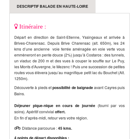
option à 22€. Nous contacter pour la disponibilité.
DESCRIPTIF BALADE EN HAUTE-LOIRE
Itinéraire :
Départ en direction de Saint-Etienne, Yssingeaux et arrivée à
Brives-Charensac. Depuis Brive Charensac (alt. 650m), les 24
kms d’une ancienne voie ferrée aménagée en voie verte vous
emmèneront en pente douce (2%) jusqu’à Costaros : des tunnels,
un viaduc de 200 m et des vues à couper le souffle sur Le Puy,
les Monts d’Auvergne, le Mezenc ! Puis une succession de petites
routes vous élèvera jusqu’au magnifique petit lac du Bouchet (Alt.
1250m).
Découverte à pieds et
possibilité de baignade
avant Cayres puis
Bains.
Déjeuner pique-nique en cours de journée
(fourni par vos
soins). Apéritif convivial
offert.
En fin d’après-midi, retour vers votre région.
Distance parcourue :
45 kms.
4 points de départ disponibles :