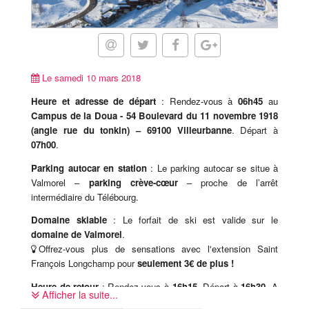
Le samedi 10 mars 2018
Heure et adresse de départ
: Rendez-vous à
06h45
au
Campus de la Doua -
54 Boulevard du 11 novembre 1918
(angle rue du tonkin)
– 69100 Villeurbanne
. Départ à
07h00
.
Parking autocar en station
: Le parking autocar se situe à
Valmorel –
parking crève-cœur
– proche de l’arrêt
intermédiaire du Télébourg.
Domaine skiable
: Le forfait de ski est valide sur le
domaine de Valmorel
.
Offrez-vous plus de sensations avec l'extension Saint
François Longchamp pour
seulement 3€ de plus !
Heure de retour
: Rendez-vous à
16h15
. Départ à
16h30
. A
Afficher la suite...
revalider sur place avec le coordinateur.