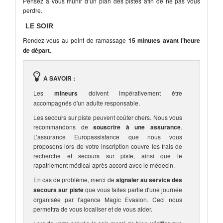
Pensez à vous munir d’un plan des pistes afin de ne pas vous
perdre.
LE SOIR
Rendez-vous au point de ramassage
15 minutes avant l’heure
de départ
.
A SAVOIR :
Les
mineurs
doivent impérativement être
accompagnés d'un adulte responsable.
Les secours sur piste peuvent coûter chers. Nous vous
recommandons de
souscrire à une assurance
.
L’assurance Europassistance que nous vous
proposons lors de votre inscription couvre les frais de
recherche et secours sur piste, ainsi que le
rapatriement médical après accord avec le médecin.
En cas de problème, merci de
signaler au service des
secours sur piste
que vous faites partie d'une journée
organisée par l'agence Magic Evasion. Ceci nous
permettra de vous localiser et de vous aider.