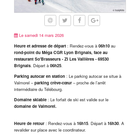
Le samedi 14 mars 2026
Heure et adresse de départ
: Rendez-vous à
06h10
au
rond-point du Méga CGR Lyon Brignais, face au
restaurant So'Brasseurs - ZI Les Vallières - 69530
Brignais
. Départ à
06h25
.
Parking autocar en station
: Le parking autocar se situe à
Valmorel –
parking crève-cœur
– proche de l’arrêt
intermédiaire du Télébourg.
Domaine skiable
: Le forfait de ski est valide sur le
domaine de Valmorel.
Heure de retour
: Rendez-vous à
16h15
. Départ à
16h30
. A
revalider sur place avec le coordinateur.