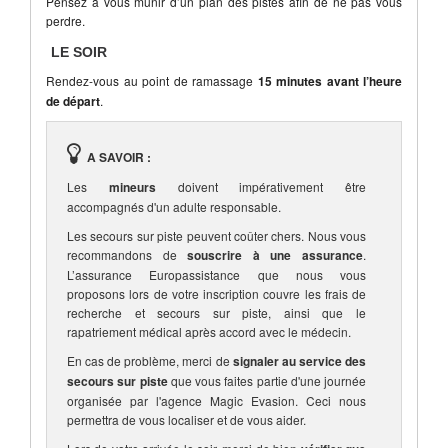
Pensez à vous munir d’un plan des pistes afin de ne pas vous
perdre.
LE SOIR
Rendez-vous au point de ramassage
15 minutes avant l’heure
de départ
.
A SAVOIR :
Les
mineurs
doivent impérativement être
accompagnés d'un adulte responsable.
Les secours sur piste peuvent coûter chers. Nous vous
recommandons de
souscrire à une assurance
.
L’assurance Europassistance que nous vous
proposons lors de votre inscription couvre les frais de
recherche et secours sur piste, ainsi que le
rapatriement médical après accord avec le médecin.
En cas de problème, merci de
signaler au service des
secours sur piste
que vous faites partie d'une journée
organisée par l'agence Magic Evasion. Ceci nous
permettra de vous localiser et de vous aider.