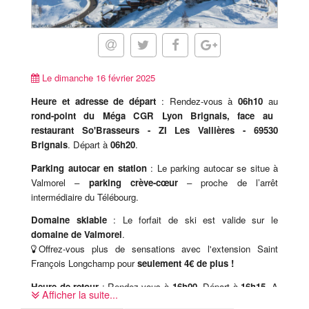
Le dimanche 16 février 2025
Heure et adresse de départ
: Rendez-vous à
06h10
au
rond-point du Méga CGR Lyon Brignais, face au
restaurant So'Brasseurs - ZI Les Vallières - 69530
Brignais
. Départ à
06h20
.
Parking autocar en station
: Le parking autocar se situe à
Valmorel –
parking crève-cœur
– proche de l’arrêt
intermédiaire du Télébourg.
Domaine skiable
: Le forfait de ski est valide sur le
domaine de Valmorel
.
Offrez-vous plus de sensations avec l'extension Saint
François Longchamp pour
seulement 4€ de plus !
Heure de retour
: Rendez-vous à
16h00
. Départ à
16h15
. A
Afficher la suite...
revalider sur place avec le coordinateur.