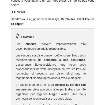
Pensez à vous munir d’un plan des pistes afin de ne pas vous
perdre.
LE SOIR
Rendez-vous au point de ramassage
15 minutes avant l’heure
de départ
.
A SAVOIR :
Les
mineurs
doivent impérativement être
accompagnés d'un adulte responsable.
Les secours sur piste peuvent coûter chers. Nous vous
recommandons de
souscrire à une assurance
.
L’assurance Europassistance que nous vous
proposons lors de votre inscription couvre les frais de
recherche et secours sur piste, ainsi que le
rapatriement médical après accord avec le médecin.
En cas de problème, merci de
signaler au service des
secours sur piste
que vous faites partie d'une journée
organisée par l'agence Magic Evasion. Ceci nous
permettra de vous localiser et de vous aider.