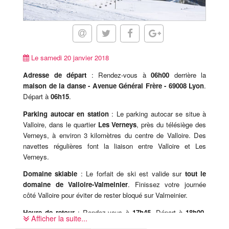
Le samedi 20 janvier 2018
Adresse de départ
: Rendez-vous à
06h00
derrière la
maison de la danse - Avenue Général Frère - 69008 Lyon
.
Départ à
06h15
.
Parking autocar en station
: Le parking autocar se situe à
Valloire, dans le quartier
Les Verneys
, près du télésiège des
Verneys, à environ 3 kilomètres du centre de Valloire. Des
navettes régulières font la liaison entre Valloire et Les
Verneys.
Domaine skiable
: Le forfait de ski est valide sur
tout le
domaine de Valloire-Valmeinier
. Finissez votre journée
côté Valloire pour éviter de rester bloqué sur Valmeinier.
Heure de retour
: Rendez-vous à
17h45
. Départ à
18h00
.
Afficher la suite...
09h00 de coupure légale sur place, cet horaire est donc