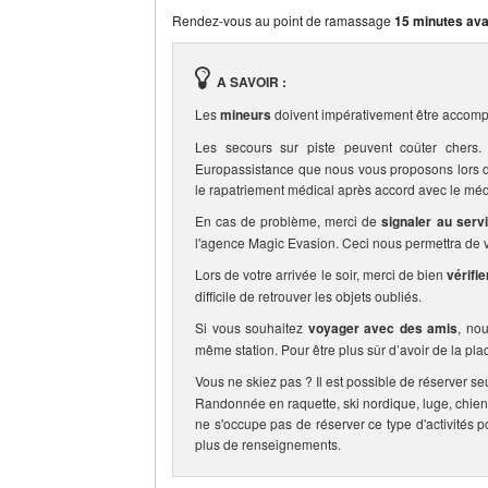
Rendez-vous au point de ramassage
15 minutes ava
A SAVOIR :
Les
mineurs
doivent impérativement être accomp
Les secours sur piste peuvent coûter che
Europassistance que nous vous proposons lors de 
le rapatriement médical après accord avec le méd
En cas de problème, merci de
signaler au serv
l'agence Magic Evasion. Ceci nous permettra de vo
Lors de votre arrivée le soir, merci de bien
vérifi
difficile de retrouver les objets oubliés.
Si vous souhaitez
voyager avec des amis
, no
même station. Pour être plus sûr d’avoir de la pla
Vous ne skiez pas ? Il est possible de réserver se
Randonnée en raquette, ski nordique, luge, chien
ne s'occupe pas de réserver ce type d'activités p
plus de renseignements.