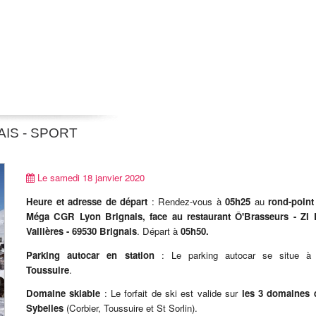
AIS - SPORT
Le samedi 18 janvier 2020
Heure et adresse de départ
: Rendez-vous à
05h25
au
rond-point
Méga CGR Lyon Brignais, face au restaurant Ô'Brasseurs - ZI 
Vallières - 69530 Brignais
. Départ à
05h50.
Parking autocar en station
: Le parking autocar se situe 
Toussuire
.
Domaine skiable
: Le forfait de ski est valide sur
les 3 domaines 
Sybelles
(Corbier, Toussuire et St Sorlin).