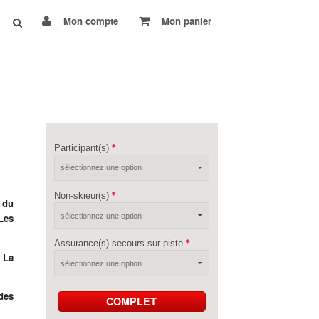
Mon compte
Mon panier
Participant(s)
Non-skieur(s)
 du
Les
Assurance(s) secours sur piste
à
La
des
COMPLET