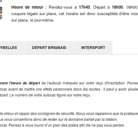
Heure de retour
: Rendez-vous à
17h45
. Départ à
18h00
. 09h00
coupure légale sur place, cet horaire est donc susceptible d'être mod
sur place, le jour-même.
SYBELLES
DÉPART BRIGNAIS
INTERSPORT
vant l’heure de départ
de l'autocar indiquée sur votre reçu d'inscription. Pens
utocar avant de mettre vos effets personnels dans les soutes ; il peut y avoir plusi
part. Le numéro de votre autocar figure sur votre reçu.
le retour et rappel des consignes de sécurité.
Nous vous rappelons que la pratiqu
s vous conseillons donc de rester sur le domaine balisé par la station.
tocar. Pensez à vous munir d’un plan des pistes afin de ne pas vous perdre.