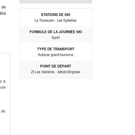
 de
ifié
STATIONS DE SKI
La Toussuire - Les Sybelles
FORMULE DE LA JOURNÉE SKI
Sport
TYPE DE TRANSPORT
Autocar grand tourisme
POINT DE DÉPART
ZI Les Vallières - 69530 Brignais
ez à
eurs
e du