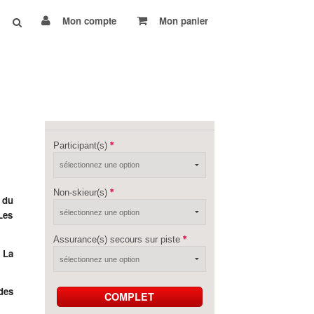
Mon compte
Mon panier
Participant(s)
Non-skieur(s)
 du
Les
Assurance(s) secours sur piste
à
La
des
COMPLET