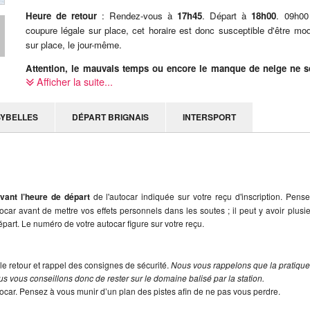
Heure de retour
: Rendez-vous à
17h45
. Départ à
18h00
. 09h00
coupure légale sur place, cet horaire est donc susceptible d'être mod
sur place, le jour-même.
Attention, le mauvais temps ou encore le manque de neige ne s
Afficher la suite...
pas des motifs d'annulation valables de la part d'un participant.
SYBELLES
DÉPART BRIGNAIS
INTERSPORT
vant l’heure de départ
de l'autocar indiquée sur votre reçu d'inscription. Pens
utocar avant de mettre vos effets personnels dans les soutes ; il peut y avoir plusi
part. Le numéro de votre autocar figure sur votre reçu.
le retour et rappel des consignes de sécurité.
Nous vous rappelons que la pratiqu
s vous conseillons donc de rester sur le domaine balisé par la station.
tocar. Pensez à vous munir d’un plan des pistes afin de ne pas vous perdre.