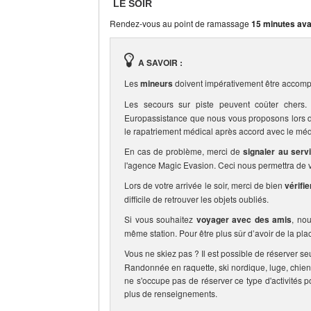
LE SOIR
Rendez-vous au point de ramassage
15 minutes ava
A SAVOIR :
Les
mineurs
doivent impérativement être accomp
Les secours sur piste peuvent coûter che
Europassistance que nous vous proposons lors de 
le rapatriement médical après accord avec le méd
En cas de problème, merci de
signaler au serv
l'agence Magic Evasion. Ceci nous permettra de vo
Lors de votre arrivée le soir, merci de bien
vérifi
difficile de retrouver les objets oubliés.
Si vous souhaitez
voyager avec des amis
, no
même station. Pour être plus sûr d’avoir de la pla
Vous ne skiez pas ? Il est possible de réserver se
Randonnée en raquette, ski nordique, luge, chien
ne s'occupe pas de réserver ce type d'activités p
plus de renseignements.