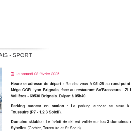
AIS - SPORT
Le samedi 08 février 2025
Heure et adresse de départ
: Rendez-vous à
05h25
au
rond-point
Méga CGR Lyon Brignais, face au restaurant So'Brasseurs - ZI 
Vallières - 69530 Brignais
. Départ à
05h40
.
Parking autocar en station
: Le parking autocar se situe 
Toussuire
(P7 - 1,2,3 Soleil).
Domaine skiable
: Le forfait de ski est valide sur
les 3 domaines 
Sybelles
(Corbier, Toussuire et St Sorlin).