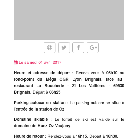
Le samedi 01 avril 2017
Heure et adresse de départ
: Rendez-vous à
06h10
au
rond-point du Méga CGR Lyon Brignais, face au
restaurant La Boucherie - ZI Les Vallières - 69530
Brignais
. Départ à
06h25
.
Parking autocar en station
: Le parking autocar se situe à
l’
entrée de la station de Oz
.
Domaine skiable
: Le forfait de ski est valide sur le
domaine de Huez-Oz-Vaujany
.
Heure de retour
: Rendez-vous à
16h15
. Départ à
16h30
.