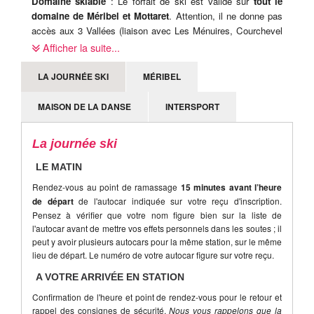
Domaine skiable
: Le forfait de ski est valide sur
tout le
domaine de Méribel et Mottaret
. Attention, il ne donne pas
accès aux 3 Vallées (liaison avec Les Ménuires, Courchevel
et Val Thorens).
Afficher la suite...
Heure de retour
: Rendez-vous à
17h45
. Départ à
18h00
.
LA JOURNÉE SKI
MÉRIBEL
09h00 de coupure légale sur place, cet horaire est donc
susceptible d'être modifié sur place, le jour-même.
MAISON DE LA DANSE
INTERSPORT
La journée ski
LE MATIN
Rendez-vous au point de ramassage
15 minutes avant l’heure
de départ
de l'autocar indiquée sur votre reçu d'inscription.
Pensez à vérifier que votre nom figure bien sur la liste de
l'autocar avant de mettre vos effets personnels dans les soutes ; il
peut y avoir plusieurs autocars pour la même station, sur le même
lieu de départ. Le numéro de votre autocar figure sur votre reçu.
A VOTRE ARRIVÉE EN STATION
Confirmation de l'heure et point de rendez-vous pour le retour et
rappel des consignes de sécurité.
Nous vous rappelons que la