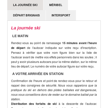
LA JOURNÉE SKI
MÉRIBEL
Heure de retour
: Rendez-vous à
16h15
. Départ à
16h30
. A
revalider sur place avec le coordinateur.
DÉPART BRIGNAIS
INTERSPORT
La journée ski
LE MATIN
Rendez-vous au point de ramassage
15 minutes avant l’heure
de départ
de l'autocar indiquée sur votre reçu d'inscription.
Pensez à vérifier que votre nom figure bien sur la liste de
l'autocar avant de mettre vos effets personnels dans les soutes ; il
peut y avoir plusieurs autocars pour la même station, sur le même
lieu de départ. Le numéro de votre autocar figure sur votre reçu.
A VOTRE ARRIVÉE EN STATION
Confirmation de l'heure et point de rendez-vous pour le retour et
rappel des consignes de sécurité.
Nous vous rappelons que la
pratique du ski en dehors des pistes balisées est dangereuse,
nous vous conseillons donc de rester sur le domaine balisé par la
station.
Distribution des forfaits de ski
à la descente de l'autocar.