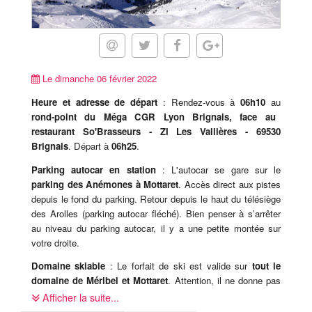
Le dimanche 06 février 2022
Heure et adresse de départ
: Rendez-vous à
06h10
au
rond-point du Méga CGR Lyon Brignais, face au
restaurant So'Brasseurs - ZI Les Vallières - 69530
Brignais
. Départ à
06h25
.
Parking autocar en station
: L'autocar se gare sur le
parking des Anémones à Mottaret
. Accès direct aux pistes
depuis le fond du parking. Retour depuis le haut du télésiège
des Arolles (parking autocar fléché). Bien penser à s’arrêter
au niveau du parking autocar, il y a une petite montée sur
votre droite.
Domaine skiable
: Le forfait de ski est valide sur
tout le
domaine de Méribel et Mottaret
. Attention, il ne donne pas
accès aux 3 Vallées (liaison avec Les Ménuires, Courchevel
Afficher la suite...
et Val Thorens).