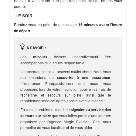
Pensez à vous munir d’un plan des pistes afin de ne pas vous
perdre.
LE SOIR
Rendez-vous au point de ramassage
15 minutes avant l’heure
de départ
.
A SAVOIR :
Les
mineurs
doivent impérativement être
accompagnés d'un adulte responsable.
Les secours sur piste peuvent coûter chers. Nous vous
recommandons de
souscrire à une assurance
.
L’assurance Europassistance que nous vous
proposons lors de votre inscription couvre les frais de
recherche et secours sur piste, ainsi que le
rapatriement médical après accord avec le médecin.
En cas de problème, merci de
signaler au service des
secours sur piste
que vous faites partie d'une journée
organisée par l'agence Magic Evasion. Ceci nous
permettra de vous localiser et de vous aider.