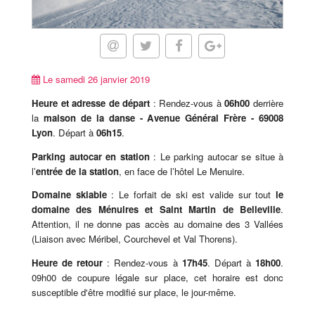
Le samedi 26 janvier 2019
Heure et adresse de départ
: Rendez-vous à
06h00
derrière
la
maison de la danse - Avenue Général Frère - 69008
Lyon
. Départ à
06h15
.
Parking autocar en station
: Le parking autocar se situe à
l’
entrée de la station
, en face de l’hôtel Le Menuire.
Domaine skiable
: Le forfait de ski est valide sur tout
le
domaine des Ménuires et Saint Martin de Belleville
.
Attention, il ne donne pas accès au domaine des 3 Vallées
(Liaison avec Méribel, Courchevel et Val Thorens).
Heure de retour
: Rendez-vous à
17h45
. Départ à
18h00
.
09h00 de coupure légale sur place, cet horaire est donc
susceptible d'être modifié sur place, le jour-même.