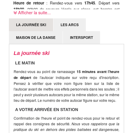
Heure de retour
: Rendez-vous vers
17h45
. Départ vers
18h00
. 09h00 de coupure légale sur place, cet horaire est
Afficher la suite...
donc susceptible d'être modifié sur place, le jour-même.
LA JOURNÉE SKI
LES ARCS
MAISON DE LA DANSE
INTERSPORT
La journée ski
LE MATIN
Rendez-vous au point de ramassage
15 minutes avant l’heure
de départ
de l'autocar indiquée sur votre reçu d'inscription.
Pensez à vérifier que votre nom figure bien sur la liste de
l'autocar avant de mettre vos effets personnels dans les soutes ; il
peut y avoir plusieurs autocars pour la même station, sur le même
lieu de départ. Le numéro de votre autocar figure sur votre reçu.
A VOTRE ARRIVÉE EN STATION
Confirmation de l'heure et point de rendez-vous pour le retour et
rappel des consignes de sécurité.
Nous vous rappelons que la
pratique du ski en dehors des pistes balisées est dangereuse,