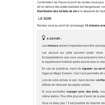
Confirmation de l'heure et point de rendez-vous pour 
ski en dehors des pistes balisées est dangereuse, nou
Distribution des forfaits de ski
à la descente de l'au
LE SOIR
Rendez-vous au point de ramassage
15 minutes ava
A SAVOIR :
Les
mineurs
doivent impérativement être accomp
Les secours sur piste peuvent coûter che
Europassistance que nous vous proposons lors de 
le rapatriement médical après accord avec le méd
En cas de problème, merci de
signaler au serv
l'agence Magic Evasion. Ceci nous permettra de vo
Lors de votre arrivée le soir, merci de bien
vérifi
difficile de retrouver les objets oubliés.
Si vous souhaitez
voyager avec des amis
, no
même station. Pour être plus sûr d’avoir de la pla
Vous ne skiez pas ? Il est possible de réserver se