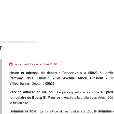
T
Le samedi 17 décembre 2016
Heure et adresse de départ
: Rendez-vous à
05h20
à l'
arrêt
tramway INSA Einstein - 20 Avenue Albert Einstein - 69
Villeurbanne
. Départ à
05h35
.
Parking autocar en station
: Le parking autocar se situe
au pied
funiculaire de Bourg St Maurice
– Accès à la station des Arcs 1600
le funiculaire.
Domaine skiable
: Le forfait de ski est valide sur
tout le domaine 