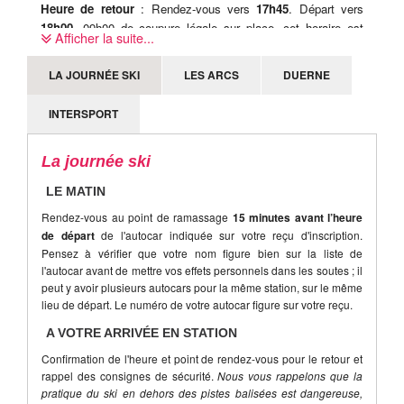
Heure de retour
: Rendez-vous vers
17h45
. Départ vers
18h00
. 09h00 de coupure légale sur place, cet horaire est
Afficher la suite...
donc susceptible d'être modifié sur place, le jour-même.
LA JOURNÉE SKI
LES ARCS
DUERNE
INTERSPORT
La journée ski
LE MATIN
Rendez-vous au point de ramassage
15 minutes avant l’heure
de départ
de l'autocar indiquée sur votre reçu d'inscription.
Pensez à vérifier que votre nom figure bien sur la liste de
l'autocar avant de mettre vos effets personnels dans les soutes ; il
peut y avoir plusieurs autocars pour la même station, sur le même
lieu de départ. Le numéro de votre autocar figure sur votre reçu.
A VOTRE ARRIVÉE EN STATION
Confirmation de l'heure et point de rendez-vous pour le retour et
rappel des consignes de sécurité.
Nous vous rappelons que la
pratique du ski en dehors des pistes balisées est dangereuse,