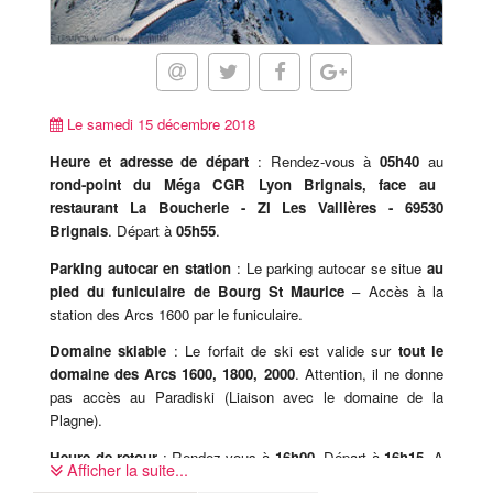
Le samedi 15 décembre 2018
Heure et adresse de départ
: Rendez-vous à
05h40
au
rond-point du Méga CGR Lyon Brignais, face au
restaurant La Boucherie - ZI Les Vallières - 69530
Brignais
. Départ à
05h55
.
Parking autocar en station
: Le parking autocar se situe
au
pied du funiculaire de Bourg St Maurice
– Accès à la
station des Arcs 1600 par le funiculaire.
Domaine skiable
: Le forfait de ski est valide sur
tout le
domaine des Arcs 1600, 1800, 2000
. Attention, il ne donne
pas accès au Paradiski (Liaison avec le domaine de la
Plagne).
Heure de retour
: Rendez-vous à
16h00
. Départ à
16h15
. A
Afficher la suite...
revalider sur place avec le coordinateur.