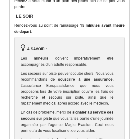
Pensez à vous munir d’un plan des pistes afin de ne pas vous
perdre.
LE SOIR
Rendez-vous au point de ramassage
15 minutes avant l’heure
de départ
.
A SAVOIR :
Les
mineurs
doivent impérativement être
accompagnés d'un adulte responsable.
Les secours sur piste peuvent coûter chers. Nous vous
recommandons de
souscrire à une assurance
.
L’assurance Europassistance que nous vous
proposons lors de votre inscription couvre les frais de
recherche et secours sur piste, ainsi que le
rapatriement médical après accord avec le médecin.
En cas de problème, merci de
signaler au service des
secours sur piste
que vous faites partie d'une journée
organisée par l'agence Magic Evasion. Ceci nous
permettra de vous localiser et de vous aider.