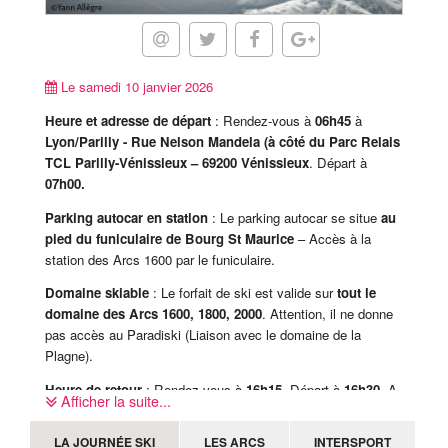
Le samedi 10 janvier 2026
Heure et adresse de départ
: Rendez-vous à
06h45
à
Lyon/Parilly -
Rue Nelson Mandela (à côté du Parc Relais
TCL Parilly-Vénissieux
– 69200 Vénissieux
. Départ à
07h00.
Parking autocar en station
: Le parking autocar se situe
au
pied du funiculaire de Bourg St Maurice
– Accès à la
station des Arcs 1600 par le funiculaire.
Domaine skiable
: Le forfait de ski est valide sur
tout le
domaine des Arcs 1600, 1800, 2000
. Attention, il ne donne
pas accès au Paradiski (Liaison avec le domaine de la
Plagne).
Heure de retour
: Rendez-vous à
16h15
. Départ à
16h30
. A
Afficher la suite...
revalider sur place avec le coordinateur.
LA JOURNÉE SKI
LES ARCS
INTERSPORT
Attention, le mauvais temps ou encore le manque de