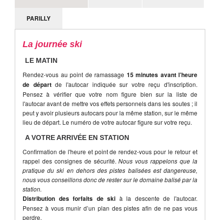
neige ne sont pas des motifs d'annulation valables de la
PARILLY
part d'un participant.
La journée ski
LE MATIN
Rendez-vous au point de ramassage
15 minutes avant l’heure
de départ
de l'autocar indiquée sur votre reçu d'inscription.
Pensez à vérifier que votre nom figure bien sur la liste de
l'autocar avant de mettre vos effets personnels dans les soutes ; il
peut y avoir plusieurs autocars pour la même station, sur le même
lieu de départ. Le numéro de votre autocar figure sur votre reçu.
A VOTRE ARRIVÉE EN STATION
Confirmation de l'heure et point de rendez-vous pour le retour et
rappel des consignes de sécurité.
Nous vous rappelons que la
pratique du ski en dehors des pistes balisées est dangereuse,
nous vous conseillons donc de rester sur le domaine balisé par la
station.
Distribution des forfaits de ski
à la descente de l'autocar.
Pensez à vous munir d’un plan des pistes afin de ne pas vous
perdre.