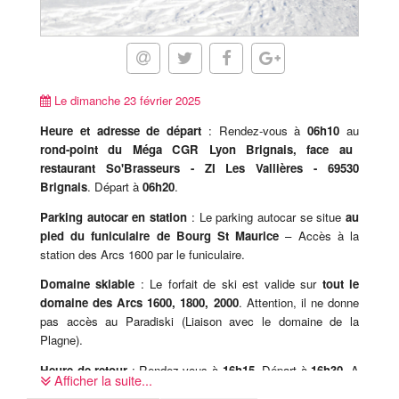
Le dimanche 23 février 2025
Heure et adresse de départ
: Rendez-vous à
06h10
au
rond-point du Méga CGR Lyon Brignais, face au
restaurant So'Brasseurs - ZI Les Vallières - 69530
Brignais
. Départ à
06h20
.
Parking autocar en station
: Le parking autocar se situe
au
pied du funiculaire de Bourg St Maurice
– Accès à la
station des Arcs 1600 par le funiculaire.
Domaine skiable
: Le forfait de ski est valide sur
tout le
domaine des Arcs 1600, 1800, 2000
. Attention, il ne donne
pas accès au Paradiski (Liaison avec le domaine de la
Plagne).
Heure de retour
: Rendez-vous à
16h15
. Départ à
16h30
. A
Afficher la suite...
revalider sur place avec le coordinateur.