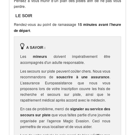
Pensez à vous munir d’un plan des pistes afin de ne pas vous
perdre.
LE SOIR
Rendez-vous au point de ramassage
15 minutes avant l’heure
de départ
.
A SAVOIR :
Les
mineurs
doivent impérativement être
accompagnés d'un adulte responsable.
Les secours sur piste peuvent coûter chers. Nous vous
recommandons de
souscrire à une assurance
.
L’assurance Europassistance que nous vous
proposons lors de votre inscription couvre les frais de
recherche et secours sur piste, ainsi que le
rapatriement médical après accord avec le médecin.
En cas de problème, merci de
signaler au service des
secours sur piste
que vous faites partie d'une journée
organisée par l'agence Magic Evasion. Ceci nous
permettra de vous localiser et de vous aider.