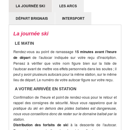
LA JOURNÉE SKI
LES ARCS
Attention, le mauvais temps ou encore le manque de
neige ne sont pas des motifs d'annulation valables de la
DÉPART BRIGNAIS
INTERSPORT
part d'un participant.
La journée ski
LE MATIN
Rendez-vous au point de ramassage
15 minutes avant l’heure
de départ
de l'autocar indiquée sur votre reçu d'inscription.
Pensez à vérifier que votre nom figure bien sur la liste de
l'autocar avant de mettre vos effets personnels dans les soutes ; il
peut y avoir plusieurs autocars pour la même station, sur le même
lieu de départ. Le numéro de votre autocar figure sur votre reçu.
A VOTRE ARRIVÉE EN STATION
Confirmation de l'heure et point de rendez-vous pour le retour et
rappel des consignes de sécurité.
Nous vous rappelons que la
pratique du ski en dehors des pistes balisées est dangereuse,
nous vous conseillons donc de rester sur le domaine balisé par la
station.
Distribution des forfaits de ski
à la descente de l'autocar.