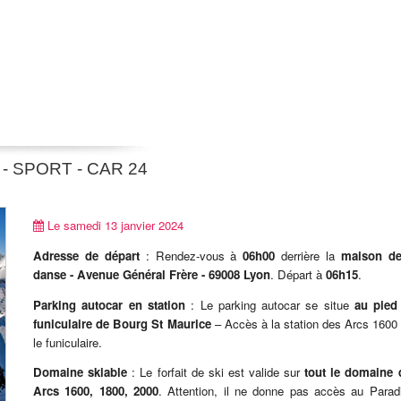
- SPORT - CAR 24
Le samedi 13 janvier 2024
Adresse de départ
: Rendez-vous à
06h00
derrière la
maison de
danse - Avenue Général Frère - 69008 Lyon
. Départ à
06h15
.
Parking autocar en station
: Le parking autocar se situe
au pied
funiculaire de Bourg St Maurice
– Accès à la station des Arcs 1600
le funiculaire.
Domaine skiable
: Le forfait de ski est valide sur
tout le domaine 
Arcs 1600, 1800, 2000
. Attention, il ne donne pas accès au Parad