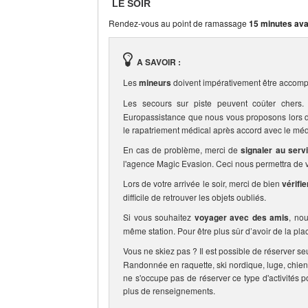
LE SOIR
Rendez-vous au point de ramassage
15 minutes ava
A SAVOIR :
Les
mineurs
doivent impérativement être accomp
Les secours sur piste peuvent coûter che
Europassistance que nous vous proposons lors de 
le rapatriement médical après accord avec le méd
En cas de problème, merci de
signaler au serv
l'agence Magic Evasion. Ceci nous permettra de vo
Lors de votre arrivée le soir, merci de bien
vérifi
difficile de retrouver les objets oubliés.
Si vous souhaitez
voyager avec des amis
, no
même station. Pour être plus sûr d’avoir de la pla
Vous ne skiez pas ? Il est possible de réserver se
Randonnée en raquette, ski nordique, luge, chien
ne s'occupe pas de réserver ce type d'activités p
plus de renseignements.