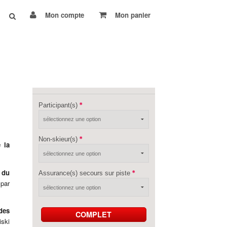
Mon compte
Mon panier
Participant(s)
Non-skieur(s)
 la
 du
Assurance(s) secours sur piste
 par
des
COMPLET
iski