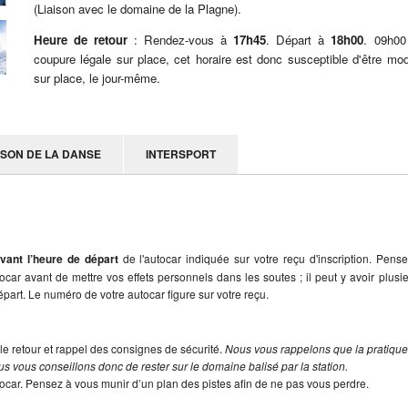
(Liaison avec le domaine de la Plagne).
Heure de retour
: Rendez-vous à
17h45
. Départ à
18h00
. 09h00
coupure légale sur place, cet horaire est donc susceptible d'être mod
sur place, le jour-même.
ISON DE LA DANSE
INTERSPORT
vant l’heure de départ
de l'autocar indiquée sur votre reçu d'inscription. Pens
utocar avant de mettre vos effets personnels dans les soutes ; il peut y avoir plusi
part. Le numéro de votre autocar figure sur votre reçu.
le retour et rappel des consignes de sécurité.
Nous vous rappelons que la pratiqu
s vous conseillons donc de rester sur le domaine balisé par la station.
tocar. Pensez à vous munir d’un plan des pistes afin de ne pas vous perdre.