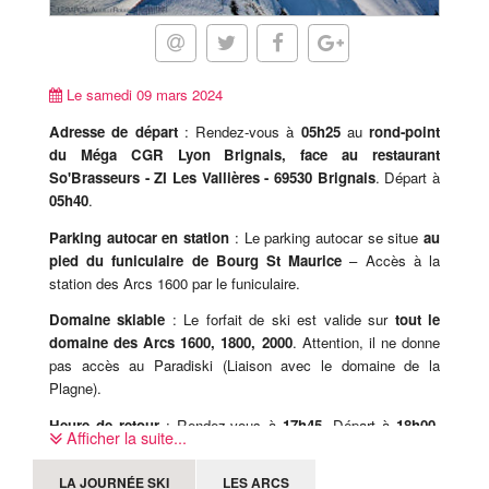
Le samedi 09 mars 2024
Adresse de départ
: Rendez-vous à
05h25
au
rond-point
du Méga CGR Lyon Brignais, face au restaurant
So'Brasseurs - ZI Les Vallières - 69530 Brignais
. Départ à
05h40
.
Parking autocar en station
: Le parking autocar se situe
au
pied du funiculaire de Bourg St Maurice
– Accès à la
station des Arcs 1600 par le funiculaire.
Domaine skiable
: Le forfait de ski est valide sur
tout le
domaine des Arcs 1600, 1800, 2000
. Attention, il ne donne
pas accès au Paradiski (Liaison avec le domaine de la
Plagne).
Heure de retour
: Rendez-vous à
17h45
. Départ à
18h00
.
Afficher la suite...
09h00 de coupure légale sur place, cet horaire est donc
susceptible d'être modifié sur place, le jour-même.
LA JOURNÉE SKI
LES ARCS