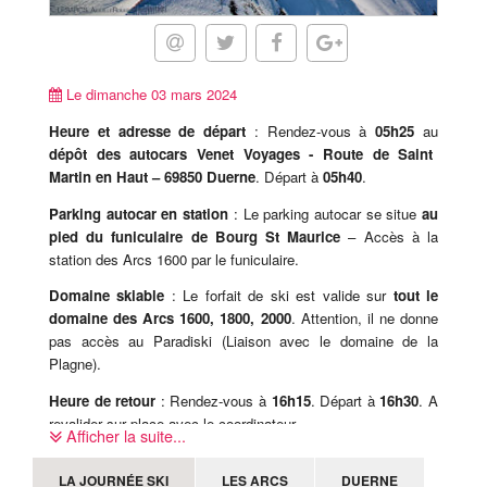
Le dimanche 03 mars 2024
Heure et adresse de départ
: Rendez-vous à
05h25
au
dépôt des autocars Venet Voyages - Route de Saint
Martin en Haut – 69850 Duerne
. Départ à
05h40
.
Parking autocar en station
: Le parking autocar se situe
au
pied du funiculaire de Bourg St Maurice
– Accès à la
station des Arcs 1600 par le funiculaire.
Domaine skiable
: Le forfait de ski est valide sur
tout le
domaine des Arcs 1600, 1800, 2000
. Attention, il ne donne
pas accès au Paradiski (Liaison avec le domaine de la
Plagne).
Heure de retour
: Rendez-vous à
16h15
. Départ à
16h30
. A
revalider sur place avec le coordinateur.
Afficher la suite...
Attention, le mauvais temps ou encore le manque de
LA JOURNÉE SKI
LES ARCS
DUERNE
neige ne sont pas des motifs d'annulation valables de la