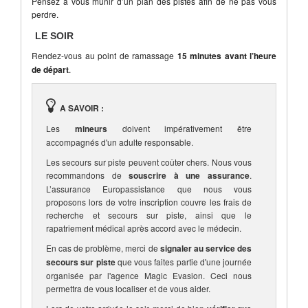
Pensez à vous munir d’un plan des pistes afin de ne pas vous
perdre.
LE SOIR
Rendez-vous au point de ramassage
15 minutes avant l’heure
de départ
.
A SAVOIR :
Les
mineurs
doivent impérativement être
accompagnés d'un adulte responsable.
Les secours sur piste peuvent coûter chers. Nous vous
recommandons de
souscrire à une assurance
.
L’assurance Europassistance que nous vous
proposons lors de votre inscription couvre les frais de
recherche et secours sur piste, ainsi que le
rapatriement médical après accord avec le médecin.
En cas de problème, merci de
signaler au service des
secours sur piste
que vous faites partie d'une journée
organisée par l'agence Magic Evasion. Ceci nous
permettra de vous localiser et de vous aider.