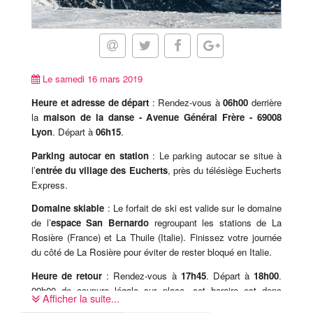
Le samedi 16 mars 2019
Heure et adresse de départ
: Rendez-vous à
06h00
derrière
la
maison de la danse - Avenue Général Frère - 69008
Lyon
. Départ à
06h15
.
Parking autocar en station
: Le parking autocar se situe à
l’
entrée du village des Eucherts
, près du télésiège Eucherts
Express.
Domaine skiable
: Le forfait de ski est valide sur le domaine
de l’
espace San Bernardo
regroupant les stations de La
Rosière (France) et La Thuile (Italie). Finissez votre journée
du côté de La Rosière pour éviter de rester bloqué en Italie.
Heure de retour
: Rendez-vous à
17h45
. Départ à
18h00
.
09h00 de coupure légale sur place, cet horaire est donc
Afficher la suite...
susceptible d'être modifié sur place, le jour-même.