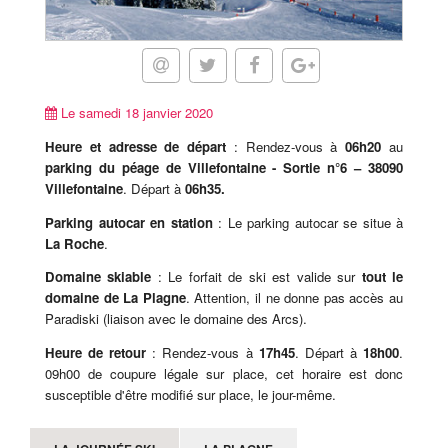
Le samedi 18 janvier 2020
Heure et adresse de départ
: Rendez-vous à
06h20
au
parking du péage de Villefontaine - Sortie n°6
– 38090
Villefontaine
. Départ à
06h35.
Parking autocar en station
: Le parking autocar se situe à
La Roche
.
Domaine skiable
: Le forfait de ski est valide sur
tout le
domaine de La Plagne
. Attention, il ne donne pas accès au
Paradiski (liaison avec le domaine des Arcs).
Heure de retour
: Rendez-vous à
17h45
. Départ à
18h00
.
09h00 de coupure légale sur place, cet horaire est donc
susceptible d'être modifié sur place, le jour-même.