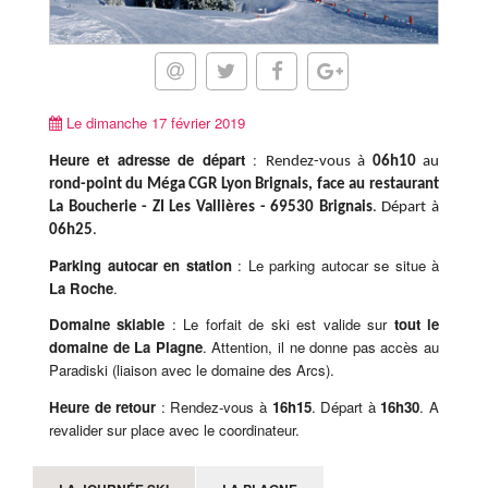
Le dimanche 17 février 2019
Heure et adresse de départ
:
Rendez-vous à
06h10
au
rond-point du Méga CGR Lyon Brignais, face au restaurant
La Boucherie - ZI Les Vallières - 69530 Brignais
. Départ à
06h25
.
Parking autocar en station
: Le parking autocar se situe à
La Roche
.
Domaine skiable
: Le forfait de ski est valide sur
tout le
domaine de La Plagne
. Attention, il ne donne pas accès au
Paradiski (liaison avec le domaine des Arcs).
Heure de retour
: Rendez-vous à
16h15
. Départ à
16h30
. A
revalider sur place avec le coordinateur.