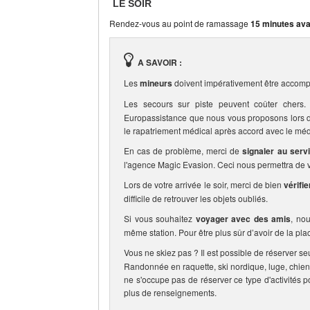
LE SOIR
Rendez-vous au point de ramassage
15 minutes ava
A SAVOIR :
Les
mineurs
doivent impérativement être accomp
Les secours sur piste peuvent coûter che
Europassistance que nous vous proposons lors de 
le rapatriement médical après accord avec le méd
En cas de problème, merci de
signaler au serv
l'agence Magic Evasion. Ceci nous permettra de vo
Lors de votre arrivée le soir, merci de bien
vérifi
difficile de retrouver les objets oubliés.
Si vous souhaitez
voyager avec des amis
, no
même station. Pour être plus sûr d’avoir de la pla
Vous ne skiez pas ? Il est possible de réserver se
Randonnée en raquette, ski nordique, luge, chien
ne s'occupe pas de réserver ce type d'activités p
plus de renseignements.