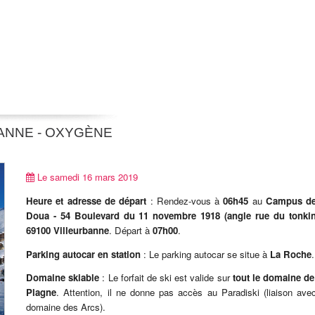
BANNE - OXYGÈNE
Le samedi 16 mars 2019
Heure et adresse de départ
: Rendez-vous à
06h45
au
Campus de
Doua -
54 Boulevard du 11 novembre 1918 (angle rue du tonki
69100 Villeurbanne
. Départ à
07h00
.
Parking autocar en station
: Le parking autocar se situe à
La Roche
.
Domaine skiable
: Le forfait de ski est valide sur
tout le domaine de
Plagne
. Attention, il ne donne pas accès au Paradiski (liaison ave
domaine des Arcs).