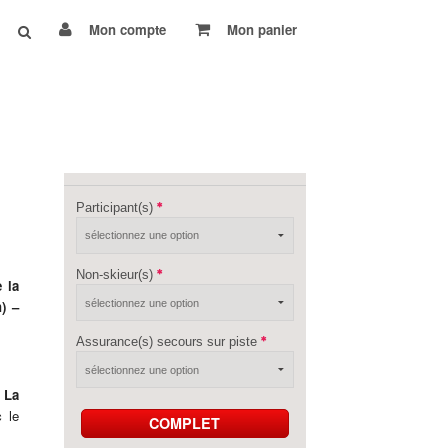
Mon compte
Mon panier
Participant(s)
Non-skieur(s)
 la
n)
–
Assurance(s) secours sur piste
 La
c le
COMPLET