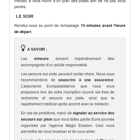
Pensez à vous munir d’un plan des pistes afin de ne pas vous
perdre.
LE SOIR
Rendez-vous au point de ramassage
15 minutes avant l’heure
de départ
.
A SAVOIR :
Les
mineurs
doivent impérativement être
accompagnés d'un adulte responsable.
Les secours sur piste peuvent coûter chers. Nous vous
recommandons de
souscrire à une assurance
.
L’assurance Europassistance que nous vous
proposons lors de votre inscription couvre les frais de
recherche et secours sur piste, ainsi que le
rapatriement médical après accord avec le médecin.
En cas de problème, merci de
signaler au service des
secours sur piste
que vous faites partie d'une journée
organisée par l'agence Magic Evasion. Ceci nous
permettra de vous localiser et de vous aider.