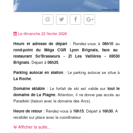
Le dimanche 22 février 2026
Heure et adresse de départ
: Rendez-vous à
06h10
au
rond-point du Méga CGR Lyon Brignais, face au
restaurant So'Brasseurs - ZI Les Vallières - 69530
Brignais
. Départ à
06h25
.
Parking autocar en station
: Le parking autocar se situe à
La Roche
.
Domaine skiable
: Le forfait de ski est valide sur
tout le
domaine de La Plagne
. Attention, il ne donne pas accès au
Paradiski (liaison avec le domaine des Arcs).
Heure de retour
: Rendez-vous à
16h15
. Départ à
16h30
. A
revalider sur place avec le coordinateur.
Afficher la suite...
Attention, le mauvais temps ou encore le manque de