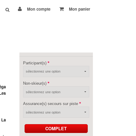
Mon compte
Mon panier
Participant(s)
Non-skieur(s)
éga
Les
Assurance(s) secours sur piste
.
 La
COMPLET