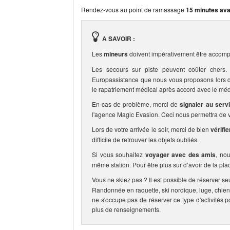
Rendez-vous au point de ramassage
15 minutes ava
A SAVOIR :
Les
mineurs
doivent impérativement être accomp
Les secours sur piste peuvent coûter che
Europassistance que nous vous proposons lors de 
le rapatriement médical après accord avec le méd
En cas de problème, merci de
signaler au serv
l'agence Magic Evasion. Ceci nous permettra de vo
Lors de votre arrivée le soir, merci de bien
vérifi
difficile de retrouver les objets oubliés.
Si vous souhaitez
voyager avec des amis
, no
même station. Pour être plus sûr d’avoir de la pla
Vous ne skiez pas ? Il est possible de réserver se
Randonnée en raquette, ski nordique, luge, chien
ne s'occupe pas de réserver ce type d'activités p
plus de renseignements.