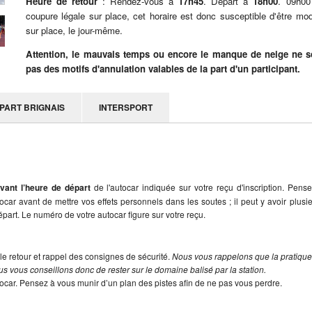
Heure de retour
: Rendez-vous à
17h45
. Départ à
18h00
. 09h00
coupure légale sur place, cet horaire est donc susceptible d'être mod
sur place, le jour-même.
Attention, le mauvais temps ou encore le manque de neige ne s
pas des motifs d'annulation valables de la part d'un participant.
PART BRIGNAIS
INTERSPORT
vant l’heure de départ
de l'autocar indiquée sur votre reçu d'inscription. Pens
utocar avant de mettre vos effets personnels dans les soutes ; il peut y avoir plusi
part. Le numéro de votre autocar figure sur votre reçu.
le retour et rappel des consignes de sécurité.
Nous vous rappelons que la pratiqu
s vous conseillons donc de rester sur le domaine balisé par la station.
tocar. Pensez à vous munir d’un plan des pistes afin de ne pas vous perdre.