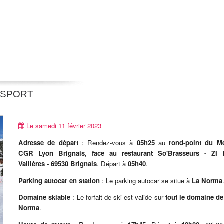
- SPORT
Le samedi 11 février 2023
Adresse de départ
: Rendez-vous à
05h25
au
rond-point du M
CGR Lyon Brignais, face au restaurant So'Brasseurs - ZI 
Vallières - 69530 Brignais
. Départ à
05h40
.
Parking autocar en station
: Le parking autocar se situe à
La Norma
Domaine skiable
: Le forfait de ski est valide sur
tout le domaine de
Norma
.