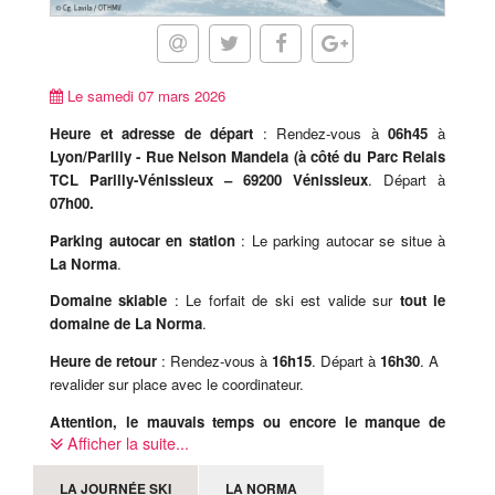
Le samedi 07 mars 2026
Heure et adresse de départ
: Rendez-vous à
06h45
à
Lyon/Parilly -
Rue Nelson Mandela (à côté du Parc Relais
TCL Parilly-Vénissieux
– 69200 Vénissieux
. Départ à
07h00.
Parking autocar en station
: Le parking autocar se situe à
La Norma
.
Domaine skiable
: Le forfait de ski est valide sur
tout le
domaine de La Norma
.
Heure de retour
: Rendez-vous à
16h15
. Départ à
16h30
. A
revalider sur place avec le coordinateur.
Attention, le mauvais temps ou encore le manque de
Afficher la suite...
neige ne sont pas des motifs d'annulation valables de la
part d'un participant.
LA JOURNÉE SKI
LA NORMA