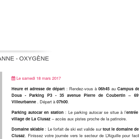
ANNE - OXYGÈNE
Le samedi 18 mars 2017
Heure et adresse de départ
: Rendez-vous à
06h45
au
Campus de
Doua - Parking P3 - 35 avenue Pierre de Coubertin – 69
Villeurbanne
. Départ à
07h00
.
Parking autocar en station
: Le parking autocar se situe à l’
entrée
village de La Clusaz
– accès aux pistes proche de la patinoire.
Domaine skiable
: Le forfait de ski est valide sur
tout le
domaine de
Clusaz
. Finissez votre journée vers le secteur de L’Aiguille pour facil