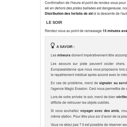
Confirmation de l'heure et point de rendez-vous pour 
ski en dehors des pistes balisées est dangereuse, nou
Distribution des forfaits de ski
à la descente de l'au
LE SOIR
Rendez-vous au point de ramassage
15 minutes ava
A SAVOIR :
Les
mineurs
doivent impérativement être accomp
Les secours sur piste peuvent coûter che
Europassistance que nous vous proposons lors de 
le rapatriement médical après accord avec le méd
En cas de problème, merci de
signaler au serv
l'agence Magic Evasion. Ceci nous permettra de vo
Lors de votre arrivée le soir, merci de bien
vérifi
difficile de retrouver les objets oubliés.
Si vous souhaitez
voyager avec des amis
, no
même station. Pour être plus sûr d’avoir de la pla
Vous ne skiez pas ? Il est possible de réserver se