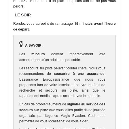
Pensez à vous munir d’un plan des pistes afin de ne pas vous
perdre.
LE SOIR
Rendez-vous au point de ramassage
15 minutes avant l’heure
de départ
.
A SAVOIR :
Les
mineurs
doivent impérativement être
accompagnés d'un adulte responsable.
Les secours sur piste peuvent coûter chers. Nous vous
recommandons de
souscrire à une assurance
.
L’assurance Europassistance que nous vous
proposons lors de votre inscription couvre les frais de
recherche et secours sur piste, ainsi que le
rapatriement médical après accord avec le médecin.
En cas de problème, merci de
signaler au service des
secours sur piste
que vous faites partie d'une journée
organisée par l'agence Magic Evasion. Ceci nous
permettra de vous localiser et de vous aider.