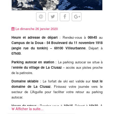
Le dimanche 26 janvier 2020
Heure et adresse de départ
: Rendez-vous à
06h45
au
Campus de la Doua -
54 Boulevard du 11 novembre 1918
(angle rue du tonkin)
– 69100 Villeurbanne
. Départ à
07h00
.
Parking autocar en station
: Le parking autocar se situe à
l’
entrée du village de La Clusaz
– accès aux pistes proche
de la patinoire.
Domaine skiable
: Le forfait de ski est valide sur
tout le
domaine de La Clusaz
. Finissez votre journée vers le
secteur de L’Aiguille pour faciliter votre retour au parking
autocar.
Heure de retour
: Rendez-vous à
16h15
. Départ à
16h30
. A
Afficher la suite...
revalider sur place avec le coordinateur.