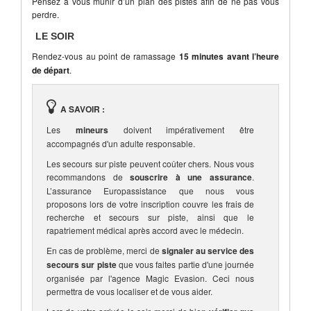
Pensez à vous munir d’un plan des pistes afin de ne pas vous
perdre.
LE SOIR
Rendez-vous au point de ramassage
15 minutes avant l’heure
de départ
.
A SAVOIR :
Les
mineurs
doivent impérativement être
accompagnés d'un adulte responsable.
Les secours sur piste peuvent coûter chers. Nous vous
recommandons de
souscrire à une assurance
.
L’assurance Europassistance que nous vous
proposons lors de votre inscription couvre les frais de
recherche et secours sur piste, ainsi que le
rapatriement médical après accord avec le médecin.
En cas de problème, merci de
signaler au service des
secours sur piste
que vous faites partie d'une journée
organisée par l'agence Magic Evasion. Ceci nous
permettra de vous localiser et de vous aider.