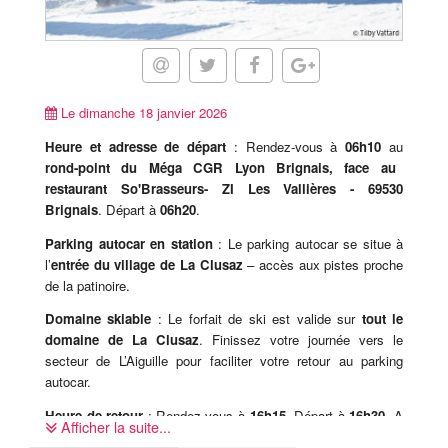
Le dimanche 18 janvier 2026
Heure et adresse de départ
: Rendez-vous à
06h10
au
rond-point du Méga CGR Lyon Brignais, face au
restaurant So'Brasseurs- ZI Les Vallières - 69530
Brignais
. Départ à
06h20
.
Parking autocar en station
: Le parking autocar se situe à
l’
entrée du village de La Clusaz
– accès aux pistes proche
de la patinoire.
Domaine skiable
: Le forfait de ski est valide sur
tout le
domaine de La Clusaz
. Finissez votre journée vers le
secteur de L’Aiguille pour faciliter votre retour au parking
autocar.
Heure de retour
: Rendez-vous à
16h15
. Départ à
16h30
. A
Afficher la suite...
revalider sur place avec le coordinateur.