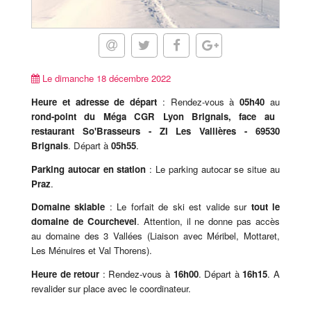
Le dimanche 18 décembre 2022
Heure et adresse de départ
: Rendez-vous à
05h40
au
rond-point du Méga CGR Lyon Brignais, face au
restaurant So'Brasseurs - ZI Les Vallières - 69530
Brignais
. Départ à
05h55
.
Parking autocar en station
: Le parking autocar se situe au
Praz
.
Domaine skiable
: Le forfait de ski est valide sur
tout le
domaine de Courchevel
. Attention, il ne donne pas accès
au domaine des 3 Vallées (Liaison avec Méribel, Mottaret,
Les Ménuires et Val Thorens).
Heure de retour
: Rendez-vous à
16h00
. Départ à
16h15
. A
revalider sur place avec le coordinateur.