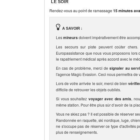
LE SOIR
Rendez-vous au point de ramassage
15 minutes ava
A SAVOIR :
Les
mineurs
doivent impérativement être accomp
Les secours sur piste peuvent coûter che
Europassistance que nous vous proposons lors de 
le rapatriement médical après accord avec le méd
En cas de problème, merci de
signaler au serv
l'agence Magic Evasion. Ceci nous permettra de vo
Lors de votre arrivée le soir, merci de bien
vérifi
difficile de retrouver les objets oubliés.
Si vous souhaitez
voyager avec des amis
, no
même station. Pour être plus sûr d’avoir de la pla
Vous ne skiez pas ? Il est possible de réserver se
Randonnée en raquette, ski nordique, luge, chien
ne s'occupe pas de réserver ce type d'activités p
plus de renseignements.