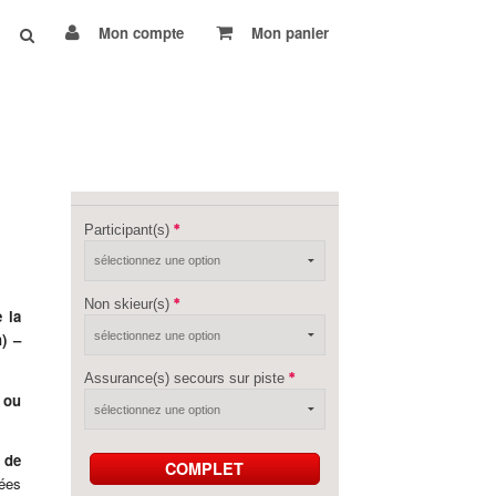
Mon compte
Mon panier
Participant(s)
Non skieur(s)
 la
n)
–
Assurance(s) secours sur piste
 ou
 de
COMPLET
lées