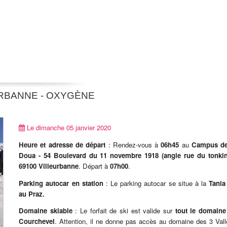
RBANNE - OXYGÈNE
Le dimanche 05 janvier 2020
Heure et adresse de départ
: Rendez-vous à
06h45
au
Campus de
Doua -
54 Boulevard du 11 novembre 1918 (angle rue du tonki
69100 Villeurbanne
. Départ à
07h00
.
Parking autocar en station
: Le parking autocar se situe à la
Tania
au Praz.
Domaine skiable
: Le forfait de ski est valide sur
tout le domaine
Courchevel
. Attention, il ne donne pas accès au domaine des 3 Val