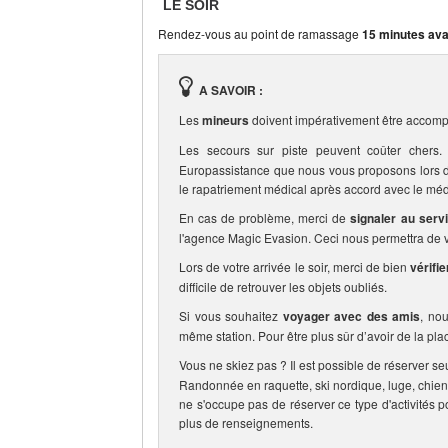
LE SOIR
Rendez-vous au point de ramassage
15 minutes ava
A SAVOIR :
Les
mineurs
doivent impérativement être accomp
Les secours sur piste peuvent coûter che
Europassistance que nous vous proposons lors de 
le rapatriement médical après accord avec le méd
En cas de problème, merci de
signaler au serv
l'agence Magic Evasion. Ceci nous permettra de vo
Lors de votre arrivée le soir, merci de bien
vérifi
difficile de retrouver les objets oubliés.
Si vous souhaitez
voyager avec des amis
, no
même station. Pour être plus sûr d’avoir de la pla
Vous ne skiez pas ? Il est possible de réserver se
Randonnée en raquette, ski nordique, luge, chien
ne s'occupe pas de réserver ce type d'activités p
plus de renseignements.