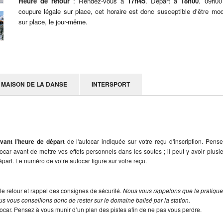
Heure de retour
: Rendez-vous à
17h45
. Départ à
18h00
. 09h00
coupure légale sur place, cet horaire est donc susceptible d'être mod
sur place, le jour-même.
MAISON DE LA DANSE
INTERSPORT
vant l’heure de départ
de l'autocar indiquée sur votre reçu d'inscription. Pens
utocar avant de mettre vos effets personnels dans les soutes ; il peut y avoir plusi
part. Le numéro de votre autocar figure sur votre reçu.
le retour et rappel des consignes de sécurité.
Nous vous rappelons que la pratiqu
s vous conseillons donc de rester sur le domaine balisé par la station.
tocar. Pensez à vous munir d’un plan des pistes afin de ne pas vous perdre.