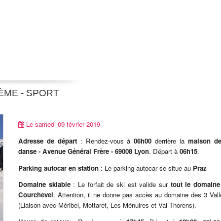
ÈME - SPORT
Le samedi 09 février 2019
Adresse de départ
: Rendez-vous à
06h00
derrière la
maison de
danse - Avenue Général Frère - 69008 Lyon
. Départ à
06h15
.
Parking autocar en station
: Le parking autocar se situe au
Praz
Domaine skiable
: Le forfait de ski est valide sur
tout le domaine
Courchevel
. Attention, il ne donne pas accès au domaine des 3 Val
(Liaison avec Méribel, Mottaret, Les Ménuires et Val Thorens).