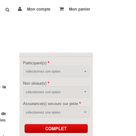
Mon compte
Mon panier
Participant(s)
Non skieur(s)
 la
Assurance(s) secours sur piste
 de
lées
COMPLET