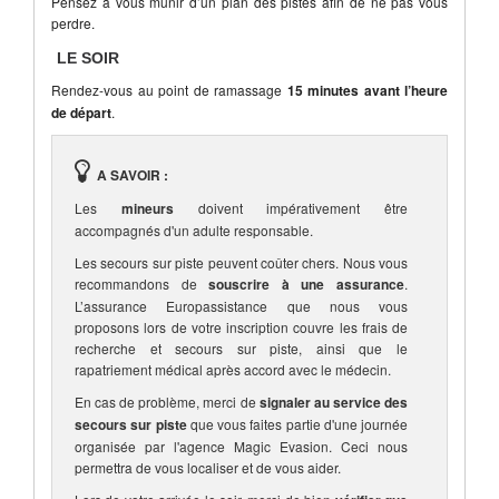
Pensez à vous munir d’un plan des pistes afin de ne pas vous
perdre.
LE SOIR
Rendez-vous au point de ramassage
15 minutes avant l’heure
de départ
.
A SAVOIR :
Les
mineurs
doivent impérativement être
accompagnés d'un adulte responsable.
Les secours sur piste peuvent coûter chers. Nous vous
recommandons de
souscrire à une assurance
.
L’assurance Europassistance que nous vous
proposons lors de votre inscription couvre les frais de
recherche et secours sur piste, ainsi que le
rapatriement médical après accord avec le médecin.
En cas de problème, merci de
signaler au service des
secours sur piste
que vous faites partie d'une journée
organisée par l'agence Magic Evasion. Ceci nous
permettra de vous localiser et de vous aider.