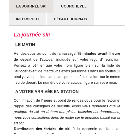
Attention, le mauvais temps ou encore le manque de
LA JOURNÉE SKI
COURCHEVEL
neige ne sont pas des motifs d'annulation valables de la
part d'un participant.
INTERSPORT
DÉPART BRIGNAIS
La journée ski
LE MATIN
Rendez-vous au point de ramassage
15 minutes avant l’heure
de départ
de l'autocar indiquée sur votre reçu d'inscription.
Pensez à vérifier que votre nom figure bien sur la liste de
l'autocar avant de mettre vos effets personnels dans les soutes ; il
peut y avoir plusieurs autocars pour la même station, sur le même
lieu de départ. Le numéro de votre autocar figure sur votre reçu.
A VOTRE ARRIVÉE EN STATION
Confirmation de l'heure et point de rendez-vous pour le retour et
rappel des consignes de sécurité.
Nous vous rappelons que la
pratique du ski en dehors des pistes balisées est dangereuse,
nous vous conseillons donc de rester sur le domaine balisé par la
station.
Distribution des forfaits de ski
à la descente de l'autocar.