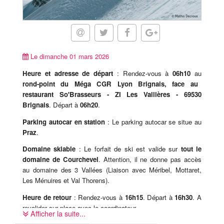
Le dimanche 01 mars 2026
Heure et adresse de départ
: Rendez-vous à
06h10
au
rond-point du Méga CGR Lyon Brignais, face au
restaurant So'Brasseurs - ZI Les Vallières - 69530
Brignais
. Départ à
06h20
.
Parking autocar en station
: Le parking autocar se situe au
Praz
.
Domaine skiable
: Le forfait de ski est valide sur
tout le
domaine de Courchevel
. Attention, il ne donne pas accès
au domaine des 3 Vallées (Liaison avec Méribel, Mottaret,
Les Ménuires et Val Thorens).
Heure de retour
: Rendez-vous à
16h15
. Départ à
16h30
. A
revalider sur place avec le coordinateur.
Afficher la suite...