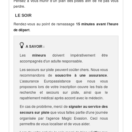
Pensez à vous munir d’un plan des pistes afin de ne pas vous
perdre.
LE SOIR
Rendez-vous au point de ramassage
15 minutes avant l’heure
de départ
.
A SAVOIR :
Les
mineurs
doivent impérativement être
accompagnés d'un adulte responsable.
Les secours sur piste peuvent coûter chers. Nous vous
recommandons de
souscrire à une assurance
.
L’assurance Europassistance que nous vous
proposons lors de votre inscription couvre les frais de
recherche et secours sur piste, ainsi que le
rapatriement médical après accord avec le médecin.
En cas de problème, merci de
signaler au service des
secours sur piste
que vous faites partie d'une journée
organisée par l'agence Magic Evasion. Ceci nous
permettra de vous localiser et de vous aider.