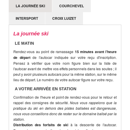
Attention, le mauvais temps ou encore le manque de
LA JOURNÉE SKI
COURCHEVEL
neige ne sont pas des motifs d'annulation valables de la
part d'un participant.
INTERSPORT
CROIX LUIZET
La journée ski
LE MATIN
Rendez-vous au point de ramassage
15 minutes avant l’heure
de départ
de l'autocar indiquée sur votre reçu d'inscription.
Pensez à vérifier que votre nom figure bien sur la liste de
l'autocar avant de mettre vos effets personnels dans les soutes ; il
peut y avoir plusieurs autocars pour la même station, sur le même
lieu de départ. Le numéro de votre autocar figure sur votre reçu.
A VOTRE ARRIVÉE EN STATION
Confirmation de l'heure et point de rendez-vous pour le retour et
rappel des consignes de sécurité.
Nous vous rappelons que la
pratique du ski en dehors des pistes balisées est dangereuse,
nous vous conseillons donc de rester sur le domaine balisé par la
station.
Distribution des forfaits de ski
à la descente de l'autocar.