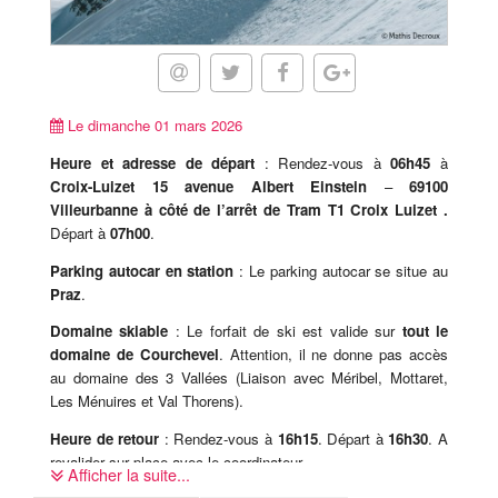
Le dimanche 01 mars 2026
Heure et adresse de départ
: Rendez-vous à
06h45
à
Croix-Luizet 15 avenue Albert Einstein
–
69100
Villeurbanne à côté de l’arrêt de Tram T1 Croix Luizet .
Départ à
07h00
.
Parking autocar en station
: Le parking autocar se situe au
Praz
.
Domaine skiable
: Le forfait de ski est valide sur
tout le
domaine de Courchevel
. Attention, il ne donne pas accès
au domaine des 3 Vallées (Liaison avec Méribel, Mottaret,
Les Ménuires et Val Thorens).
Heure de retour
: Rendez-vous à
16h15
. Départ à
16h30
. A
revalider sur place avec le coordinateur.
Afficher la suite...