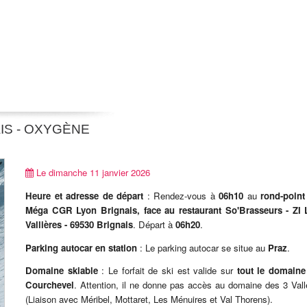
IS - OXYGÈNE
Le dimanche 11 janvier 2026
Heure et adresse de départ
: Rendez-vous à
06h10
au
rond-point
Méga CGR Lyon Brignais, face au restaurant So'Brasseurs - ZI 
Vallières - 69530 Brignais
. Départ à
06h20
.
Parking autocar en station
: Le parking autocar se situe au
Praz
.
Domaine skiable
: Le forfait de ski est valide sur
tout le domaine
Courchevel
. Attention, il ne donne pas accès au domaine des 3 Val
(Liaison avec Méribel, Mottaret, Les Ménuires et Val Thorens).