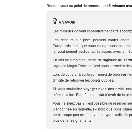
Rendez-vous au point de ramassage
15 minutes ava
A SAVOIR :
Les
mineurs
doivent impérativement être accomp
Les secours sur piste peuvent coûter che
Europassistance que nous vous proposons lors de 
le rapatriement médical après accord avec le méd
En cas de problème, merci de
signaler au serv
l'agence Magic Evasion. Ceci nous permettra de vo
Lors de votre arrivée le soir, merci de bien
vérifi
difficile de retrouver les objets oubliés.
Si vous souhaitez
voyager avec des amis
, no
même station. Pour être plus sûr d’avoir de la pla
Vous ne skiez pas ? Il est possible de réserver se
Randonnée en raquette, ski nordique, luge, chien
ne s'occupe pas de réserver ce type d'activités p
plus de renseignements.