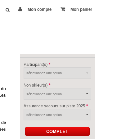
Mon compte
Mon panier
Participant(s)
Non skieur(s)
 du
Les
Assurance secours sur piste 2025
 de
lées
COMPLET