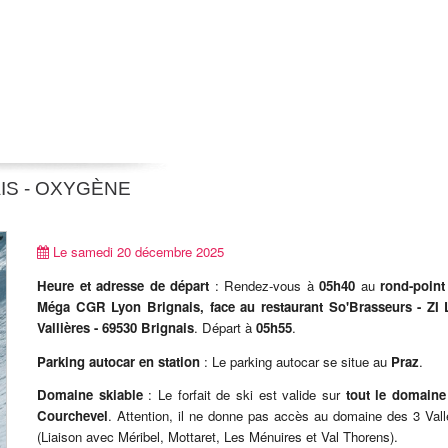
IS - OXYGÈNE
Le samedi 20 décembre 2025
Heure et adresse de départ
: Rendez-vous à
05h40
au
rond-point
Méga CGR Lyon Brignais, face au restaurant So'Brasseurs - ZI 
Vallières - 69530 Brignais
. Départ à
05h55
.
Parking autocar en station
: Le parking autocar se situe au
Praz
.
Domaine skiable
: Le forfait de ski est valide sur
tout le domaine
Courchevel
. Attention, il ne donne pas accès au domaine des 3 Val
(Liaison avec Méribel, Mottaret, Les Ménuires et Val Thorens).