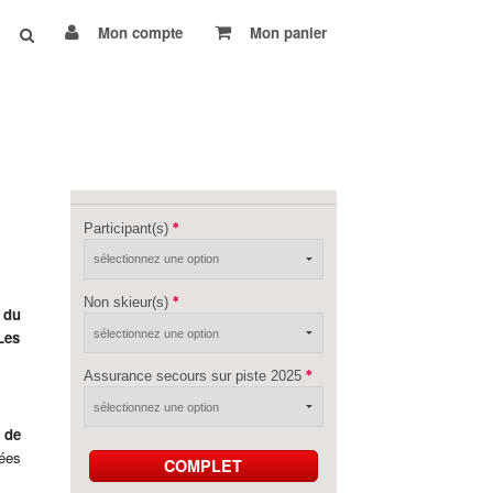
Mon compte
Mon panier
Participant(s)
Non skieur(s)
 du
Les
Assurance secours sur piste 2025
 de
lées
COMPLET