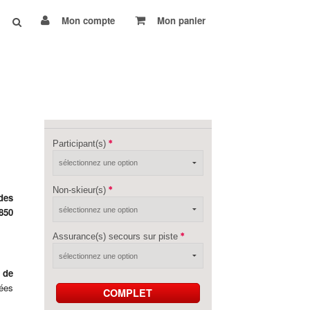
Mon compte
Mon panier
Participant(s)
Non-skieur(s)
des
850
Assurance(s) secours sur piste
 de
lées
COMPLET