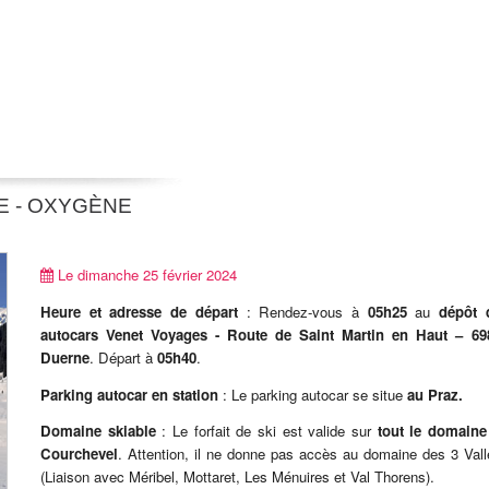
E - OXYGÈNE
Le dimanche 25 février 2024
Heure et adresse de départ
: Rendez-vous à
05h25
au
dépôt 
autocars Venet Voyages - Route de Saint Martin en Haut – 69
Duerne
. Départ à
05h40
.
Parking autocar en station
: Le parking autocar se situe
au Praz.
Domaine skiable
: Le forfait de ski est valide sur
tout le domaine
Courchevel
. Attention, il ne donne pas accès au domaine des 3 Val
(Liaison avec Méribel, Mottaret, Les Ménuires et Val Thorens).