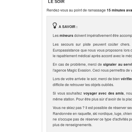
LE SOIR
Rendez-vous au point de ramassage
15 minutes ava
A SAVOIR :
Les
mineurs
doivent impérativement être accomp
Les secours sur piste peuvent coûter che
Europassistance que nous vous proposons lors de 
le rapatriement médical après accord avec le méd
En cas de problème, merci de
signaler au serv
l'agence Magic Evasion. Ceci nous permettra de vo
Lors de votre arrivée le soir, merci de bien
vérifi
difficile de retrouver les objets oubliés.
Si vous souhaitez
voyager avec des amis
, no
même station. Pour être plus sûr d’avoir de la pla
Vous ne skiez pas ? Il est possible de réserver se
Randonnée en raquette, ski nordique, luge, chien
ne s'occupe pas de réserver ce type d'activités p
plus de renseignements.