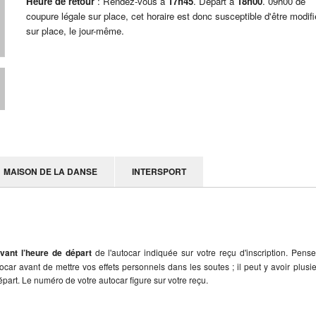
Heure de retour
: Rendez-vous à
17h45
. Départ à
18h00
. 09h00 de
coupure légale sur place, cet horaire est donc susceptible d'être modifi
sur place, le jour-même.
MAISON DE LA DANSE
INTERSPORT
vant l’heure de départ
de l'autocar indiquée sur votre reçu d'inscription. Pens
utocar avant de mettre vos effets personnels dans les soutes ; il peut y avoir plusi
part. Le numéro de votre autocar figure sur votre reçu.