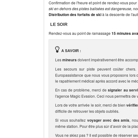
Confirmation de l'heure et point de rendez-vous pour 
ski en dehors des pistes balisées est dangereuse, nou
Distribution des forfaits de ski
à la descente de l'au
LE SOIR
Rendez-vous au point de ramassage
15 minutes ava
A SAVOIR :
Les
mineurs
doivent impérativement être accomp
Les secours sur piste peuvent coûter che
Europassistance que nous vous proposons lors de 
le rapatriement médical après accord avec le méd
En cas de problème, merci de
signaler au serv
l'agence Magic Evasion. Ceci nous permettra de vo
Lors de votre arrivée le soir, merci de bien
vérifi
difficile de retrouver les objets oubliés.
Si vous souhaitez
voyager avec des amis
, no
même station. Pour être plus sûr d’avoir de la pla
Vous ne skiez pas ? Il est possible de réserver se