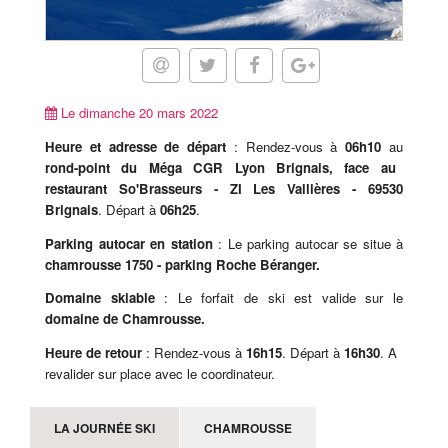
Le dimanche 20 mars 2022
Heure et adresse de départ
: Rendez-vous à
06h10
au
rond-point du Méga CGR Lyon Brignais, face au
restaurant So'Brasseurs - ZI Les Vallières - 69530
Brignais
. Départ à
06h25
.
Parking autocar en station
: Le parking autocar se situe à
chamrousse 1750 - parking Roche Béranger.
Domaine skiable
: Le forfait de ski est valide sur le
domaine de Chamrousse.
Heure de retour
: Rendez-vous à
16h15
. Départ à
16h30
. A
revalider sur place avec le coordinateur.
LA JOURNÉE SKI
CHAMROUSSE