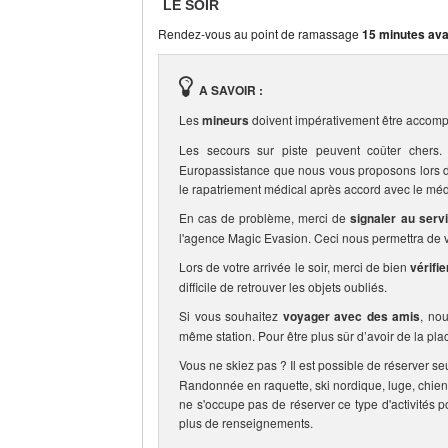
LE SOIR
Rendez-vous au point de ramassage
15 minutes ava
A SAVOIR :
Les
mineurs
doivent impérativement être accomp
Les secours sur piste peuvent coûter che
Europassistance que nous vous proposons lors de 
le rapatriement médical après accord avec le méd
En cas de problème, merci de
signaler au serv
l'agence Magic Evasion. Ceci nous permettra de vo
Lors de votre arrivée le soir, merci de bien
vérifi
difficile de retrouver les objets oubliés.
Si vous souhaitez
voyager avec des amis
, no
même station. Pour être plus sûr d’avoir de la pla
Vous ne skiez pas ? Il est possible de réserver se
Randonnée en raquette, ski nordique, luge, chien
ne s'occupe pas de réserver ce type d'activités p
plus de renseignements.