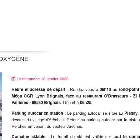
- OXYGÈNE
Le dimanche 12 janvier 2020
Heure et adresse de départ
: Rendez-vous à
06h10
au
rond-point
Méga CGR Lyon Brignais, face au restaurant Ô'Brasseurs - ZI 
Vallières - 69530 Brignais
. Départ à
06h25.
Parking autocar en station
: Le parking autocar se situe au
Planay
,
dessus du village d’Arêches. Retour au parking autocar par la piste
Perches en venant du secteur Arêches.
Domaine skiable
: Le forfait de ski est valide sur
tout le doma