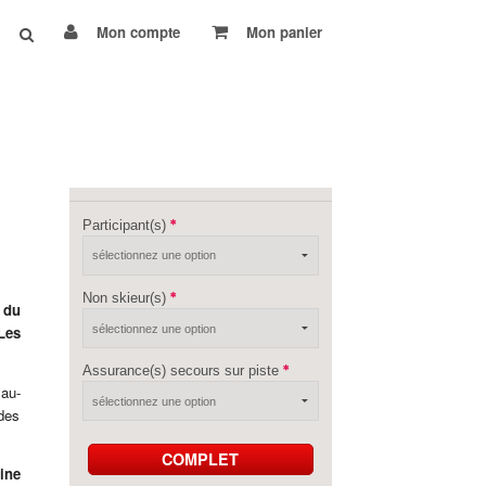
Mon compte
Mon panier
Participant(s)
Non skieur(s)
 du
Les
Assurance(s) secours sur piste
 au-
 des
COMPLET
ine