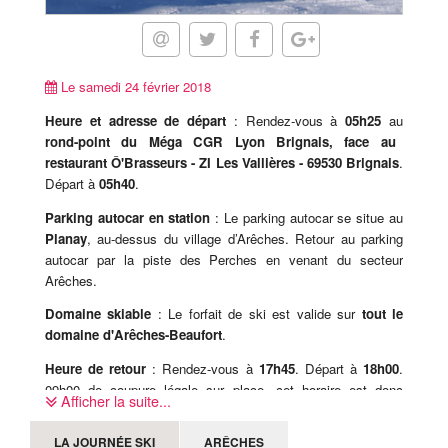
Le samedi 24 février 2018
Heure et adresse de départ
: Rendez-vous à
05h25
au
rond-point du Méga CGR Lyon Brignais, face au
restaurant Ô'Brasseurs - ZI Les Vallières - 69530 Brignais
.
Départ à
05h40
.
Parking autocar en station
: Le parking autocar se situe au
Planay
, au-dessus du village d’Arêches. Retour au parking
autocar par la piste des Perches en venant du secteur
Arêches.
Domaine skiable
: Le forfait de ski est valide sur
tout le
domaine d'Arêches-Beaufort
.
Heure de retour
: Rendez-vous à
17h45
. Départ à
18h00
.
09h00 de coupure légale sur place, cet horaire est donc
Afficher la suite...
susceptible d'être modifié sur place, le jour-même.
LA JOURNÉE SKI
ARÊCHES