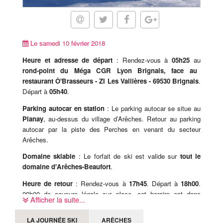
Le samedi 10 février 2018
Heure et adresse de départ
: Rendez-vous à
05h25
au
rond-point du Méga CGR Lyon Brignais, face au
restaurant Ô'Brasseurs - ZI Les Vallières - 69530 Brignais
.
Départ à
05h40
.
Parking autocar en station
: Le parking autocar se situe au
Planay
, au-dessus du village d’Arêches. Retour au parking
autocar par la piste des Perches en venant du secteur
Arêches.
Domaine skiable
: Le forfait de ski est valide sur
tout le
domaine d'Arêches-Beaufort
.
Heure de retour
: Rendez-vous à
17h45
. Départ à
18h00
.
09h00 de coupure légale sur place, cet horaire est donc
Afficher la suite...
susceptible d'être modifié sur place, le jour-même.
LA JOURNÉE SKI
ARÊCHES