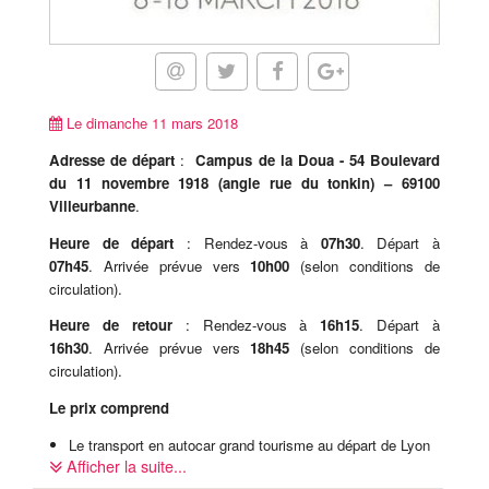
Le dimanche 11 mars 2018
Adresse de départ
:
Campus de la Doua -
54 Boulevard
du 11 novembre 1918 (angle rue du tonkin)
– 69100
Villeurbanne
.
Heure de départ
: Rendez-vous à
07h30
. Départ à
07h45
. Arrivée prévue vers
10h00
(selon conditions de
circulation).
Heure de retour
: Rendez-vous à
16h15
. Départ à
16h30
. Arrivée prévue vers
18h45
(selon conditions de
circulation).
Le prix comprend
Le transport en autocar grand tourisme au départ de Lyon
Afficher la suite...
L'entrée au Salon International de l'automobile de Genève