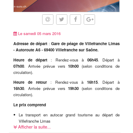
Le samedi 05 mars 2016
Adresse de départ
:
Gare de péage de Villefranche Limas
- Autoroute A6 - 69400 Villefranche sur Saône.
Heure de départ
: Rendez-vous à
06h45
. Départ à
07h00
. Arrivée prévue vers
10h00
(selon conditions de
circulation).
Heure de retour
: Rendez-vous à
16h15
. Départ à
16h30
. Arrivée prévue vers
19h30
(selon conditions de
circulation).
Le prix comprend
Le transport en autocar grand tourisme au départ de
Villefranche Limas
Afficher la suite...
L'entrée au Salon International de l'automobile de Genève