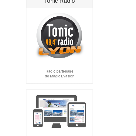
Tonic Radio
Radio partenaire
de Magic Evasion